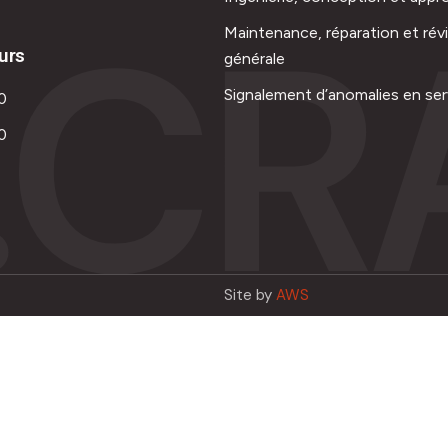
.CR
Maintenance, réparation et rév
urs
générale
Signalement d’anomalies en ser
0
0
Site by
AWS
Français