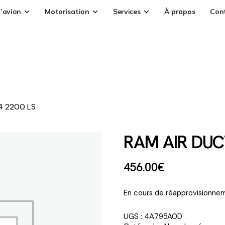
’avion
Motorisation
Services
À propos
Con
4 2200 LS
RAM AIR DUC
456
.
00
€
En cours de réapprovisionnem
UGS :
4A795A0D