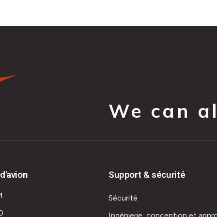
We can all
d'avion
Support & sécurité
M
Sécurité
0
Ingénierie, conception et appr