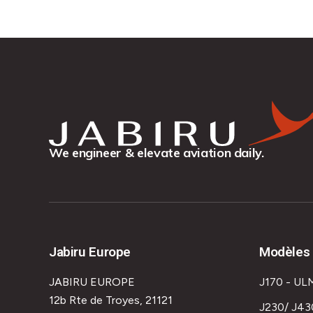
We engineer & elevate aviation daily.
Jabiru Europe
Modèles 
JABIRU EUROPE
J170 - UL
12b Rte de Troyes, 21121
J230/ J43